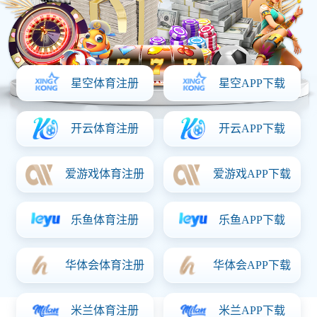
让体育更贴近你
开云手机平台 APP 以用户体验为核心，支持开云手机平台项
目，构建实时互动生态。涵盖热门赛事与数据流，为每一位
体育爱好者提供个性化信息服务。
多平台兼容
社群互动
iOS / Android / Web
关注、评论、参与话题
App Store
Google Play