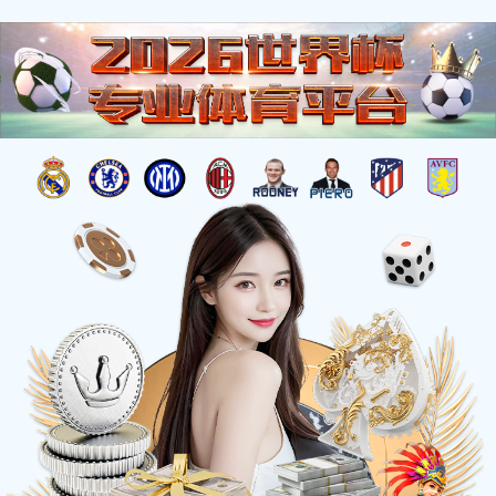
注册入口
极速响应